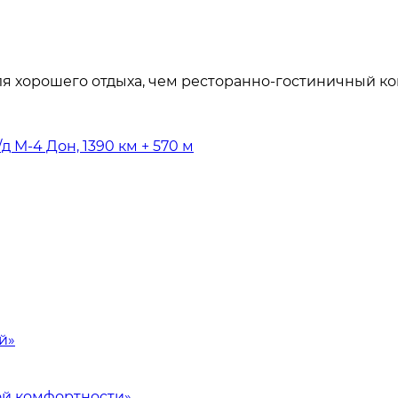
ля хорошего отдыха, чем ресторанно-гостиничный к
д М-4 Дон, 1390 км + 570 м
й»
й комфортности»